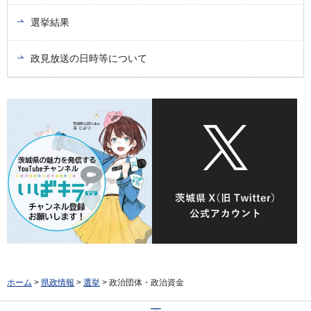
選挙結果
政見放送の日時等について
ホーム
>
県政情報
>
選挙
> 政治団体・政治資金