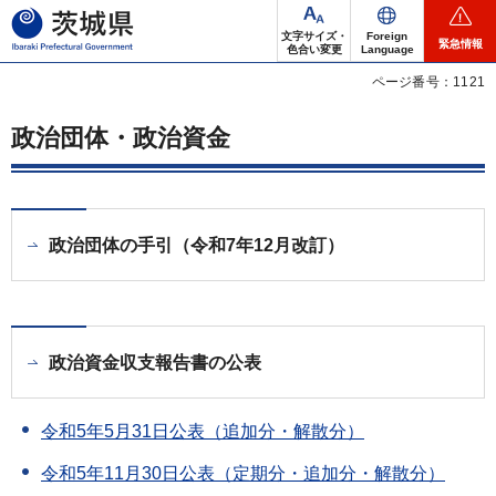
茨城県
文字サイズ・
Foreign
緊急情報
色合い変更
Language
ページ番号：1121
政治団体・政治資金
政治団体の手引（令和7年12月改訂）
政治資金収支報告書の公表
令和5年5月31日公表（追加分・解散分）
令和5年11月30日公表（定期分・追加分・解散分）