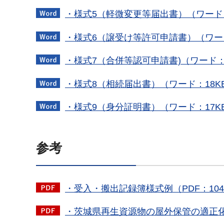
・様式5（軽微変更等届出書）（ワード：
・様式6（譲受け等許可申請書）（ワード
・様式7（合併等認可申請書)（ワード：
・様式8（相続届出書）（ワード：18K
・様式9（身分証明書）（ワード：17K
参考
・受入・搬出記録簿様式例（PDF：104
・茨城県再生資源物の屋外保管の適正化