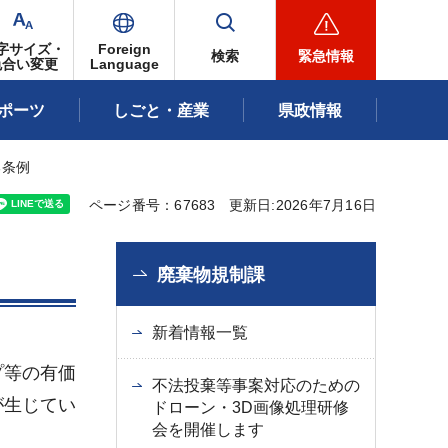
字サイズ・
Foreign
検索
緊急情報
色合い変更
Language
ポーツ
しごと・産業
県政情報
る条例
ページ番号：67683
更新日:2026年7月16日
廃棄物規制課
新着情報一覧
プ等の有価
不法投棄等事案対応のための
が生じてい
ドローン・3D画像処理研修
会を開催します