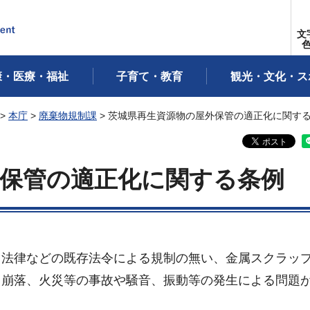
文
康・医療・福祉
子育て・教育
観光・文化・ス
>
本庁
>
廃棄物規制課
> 茨城県再生資源物の屋外保管の適正化に関す
外保管の適正化に関する条例
法律などの既存法令による規制の無い、金属スクラッ
、崩落、火災等の事故や騒音、振動等の発生による問題