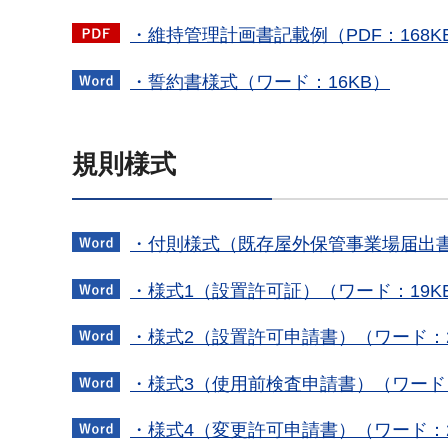
・維持管理計画書記載例（PDF：168K
・誓約書様式（ワード：16KB）
規則様式
・付則様式（既存屋外保管事業場届出書
・様式1（設置許可証）（ワード：19K
・様式2（設置許可申請書）（ワード：2
・様式3（使用前検査申請書）（ワード：
・様式4（変更許可申請書）（ワード：2