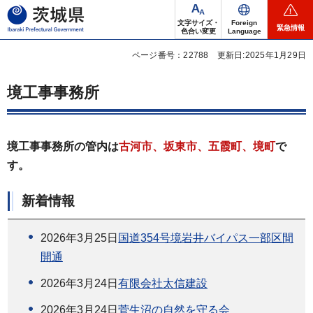
茨城県
文字サイズ・
Foreign
緊急情報
色合い変更
Language
ページ番号：22788
更新日:2025年1月29日
境工事事務所
境工事事務所の管内は
古河市、坂東市、五霞町、境町
で
す。
新着情報
2026年3月25日
国道354号境岩井バイパス一部区間
開通
2026年3月24日
有限会社太信建設
2026年3月24日
菅生沼の自然を守る会