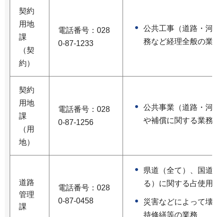
契約
用地
公共工事（道路・河
電話番号：028
課
務など経理全般の業
0-87-1233
（契
約）
契約
用地
公共事業（道路・河
電話番号：028
課
や補償に関する業務
0-87-1256
（用
地）
県道（全て）、国道（
道路
る）に関する占使用
電話番号：028
管理
0-87-0458
災害などによって壊
課
持修繕等の業務