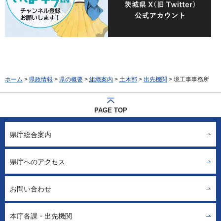
ホーム
>
県政情報
>
県の概要
>
組織案内
>
土木部
>
出先機関
> 境工事事務所
PAGE TOP
県庁総合案内
県庁へのアクセス
お問い合わせ
本庁各課・出先機関