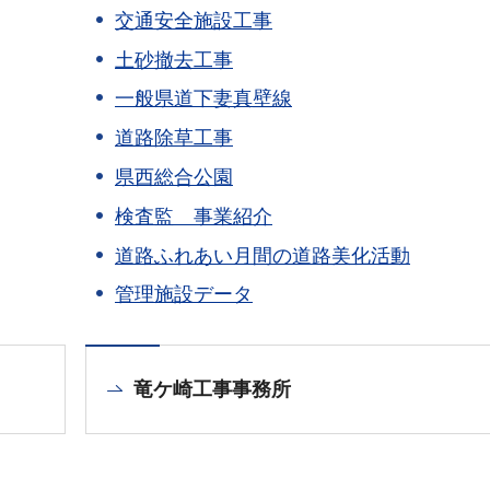
交通安全施設工事
土砂撤去工事
一般県道下妻真壁線
道路除草工事
県西総合公園
検査監 事業紹介
道路ふれあい月間の道路美化活動
管理施設データ
竜ケ崎工事事務所