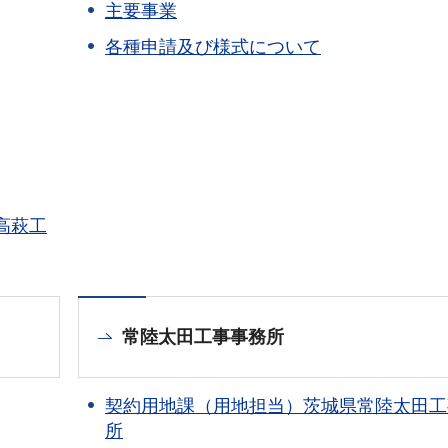
主要事業
各種申請及び様式について
高萩工
常陸太田工事事務所
契約用地課（用地担当）茨城県常陸太田工
所