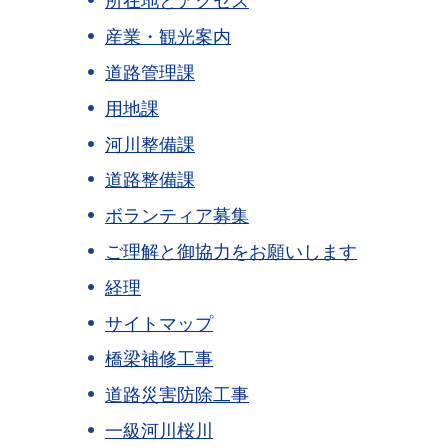
所在地とアクセス
産業・観光案内
道路管理課
用地課
河川整備課
道路整備課
ボランティア募集
ご理解と御協力をお願いします
経理
サイトマップ
橋梁補修工事
道路災害防除工事
一級河川桜川