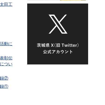
太田工
活動に
表彰伝
につい
録②
録①