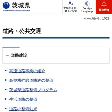
茨城県
文字サイズ・
Foreign
緊急情報
色合い変更
Language
ページ番号：1028
道路・公共交通
道路建設
高速道路事業の紹介
高規格幹線道路網の整備
茨城県道路整備プログラム
生活道路の整備
道路の整備効果